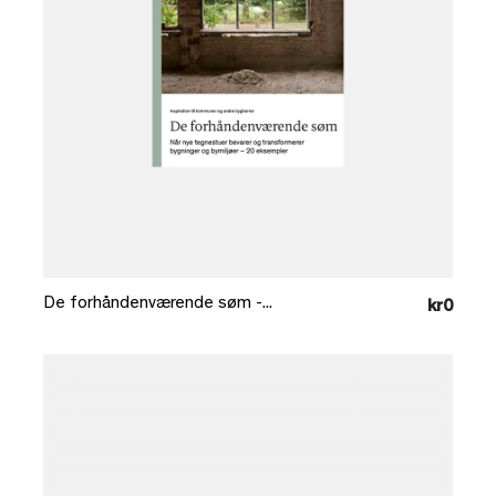
Læg i kurv
De forhåndenværende søm -...
kr0