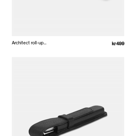
Læg i kurv
Architect roll-up...
kr499