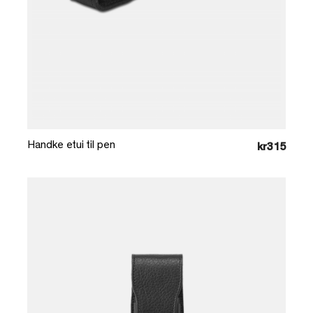
Læg i kurv
Handke etui til pen
kr315