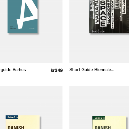
Læg i kurv
Læg i kurv
urguide Aarhus
Short Guide Biennale...
kr349