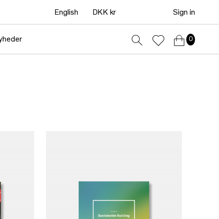
English
DKK kr
Sign in
yheder
0