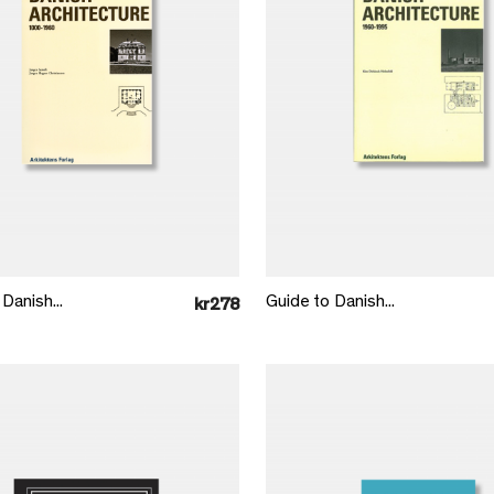
Læg i kurv
Læg i kurv
Danish...
Guide to Danish...
kr278