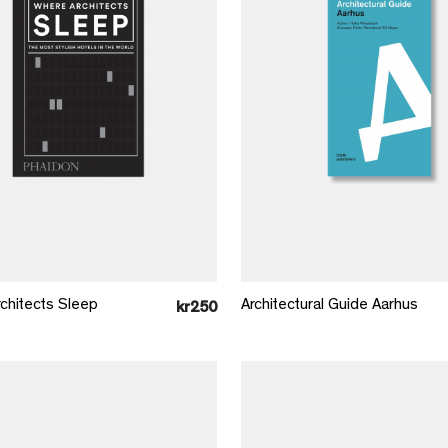
Læg i kurv
Læg i kurv
chitects Sleep
Architectural Guide Aarhus
kr250