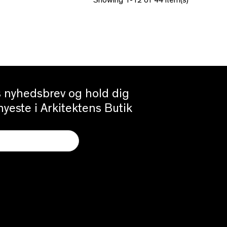
Showing 1-12 of 44 item(s)
es nyhedsbrev og hold dig
yeste i Arkitektens Butik