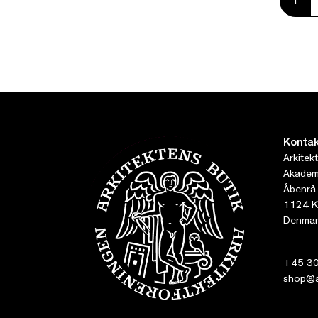
1
Kontak
Arkitek
Akademi
Åbenrå
1124 K
Denmar
+45 30
shop@ar