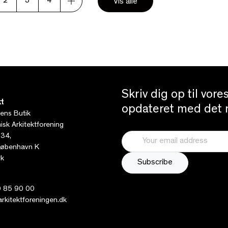
2
3
4
Vis alle
Skriv dig op til vor
t
opdateret med det n
tens Butik
sk Arkitektforening
 34,
øbenhavn K
k
 85 90 00
kitektforeningen.dk