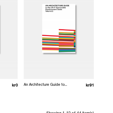
Læg i kurv
An Architecture Guide to...
kr0
kr91