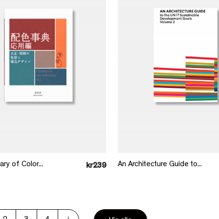
Læg i kurv
Læg i kurv
ary of Color...
An Architecture Guide to...
kr239