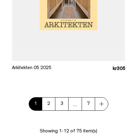
Læg i kurv
Arkitekten 05 2025
kr305
1
2
3
7
…
Showing 1-12 of 75 item(s)