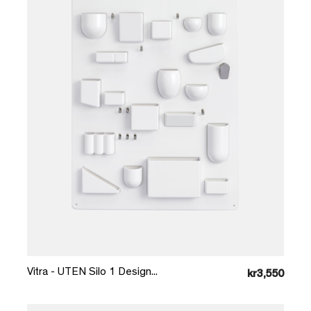
Læg i kurv
Vitra - UTEN Silo 1 Design...
kr3,550