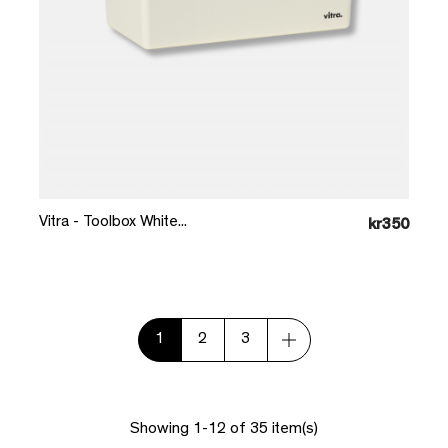
Læg i kurv
Vitra - Toolbox White...
kr350
1
2
3
Showing 1-12 of 35 item(s)