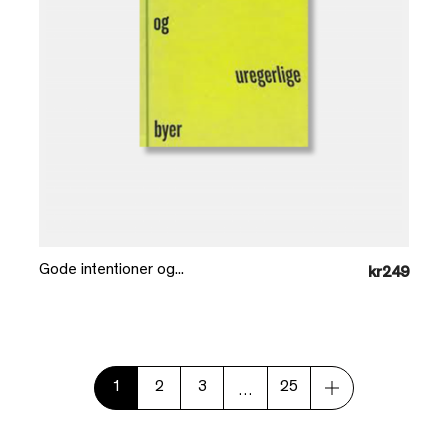
Læg i kurv
Gode intentioner og...
kr249
1
2
3
25
…