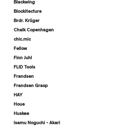
Blackwing
Blockitecture
Brdr. Krüger
Chalk Copenhagen
chic.mic
Fellow
Finn Juhl
FLID Tools
Frandsen
Frandsen Grasp
HAY
Houe
Huskee
Isamu Noguchi - Akari