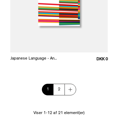
Læg i kurv
Japanese Language - An...
DKK 0
1
2
Viser 1-12 af 21 element(er)