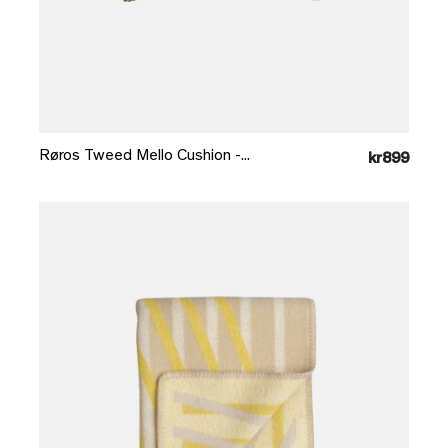
Læg i kurv
Røros Tweed Mello Cushion -...
kr899