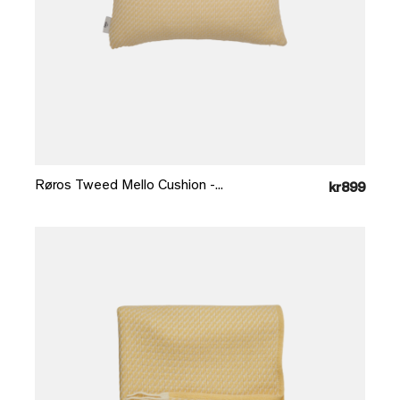
Læg i kurv
Røros Tweed Mello Cushion -...
kr899