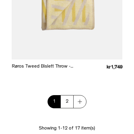
Læg i kurv
Røros Tweed Bislett Throw -...
kr1,749
1
2
Showing 1-12 of 17 item(s)