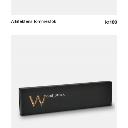
Læg i kurv
Arkitektens tommestok
kr180