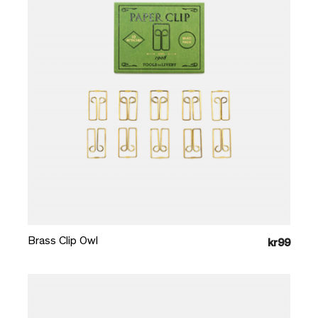
Læg i kurv
Brass Clip Owl
kr99