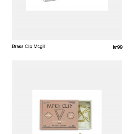
Læg i kurv
Brass Clip Mcgill
kr99