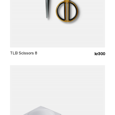
Læg i kurv
TLB Scissors 8
kr300