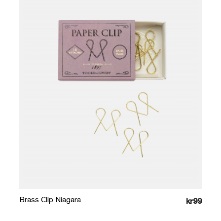
Læg i kurv
Brass Clip Niagara
kr99