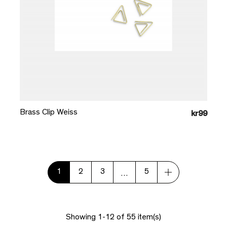
Læg i kurv
Brass Clip Weiss
kr99
1
2
3
5
…
Showing 1-12 of 55 item(s)