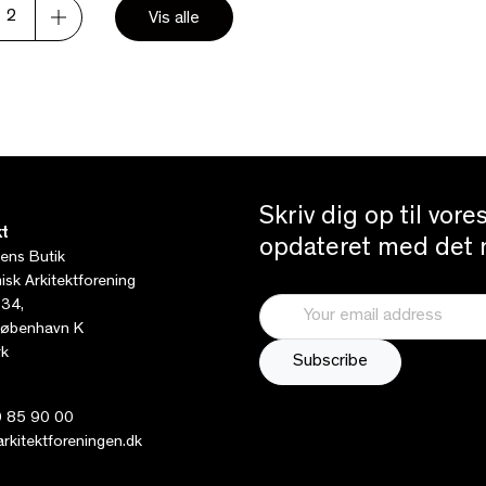
2
Vis alle
Skriv dig op til vor
t
opdateret med det n
tens Butik
sk Arkitektforening
 34,
øbenhavn K
k
 85 90 00
kitektforeningen.dk