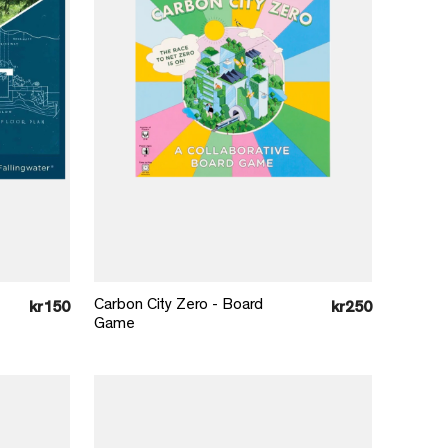
Læg i kurv
Carbon City Zero - Board
kr150
kr250
Game