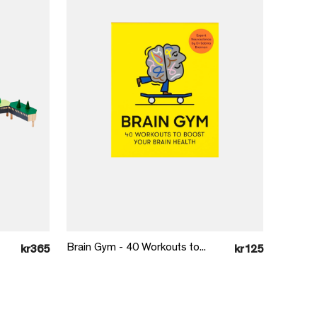
Læg i kurv
Brain Gym - 40 Workouts to...
kr365
kr125