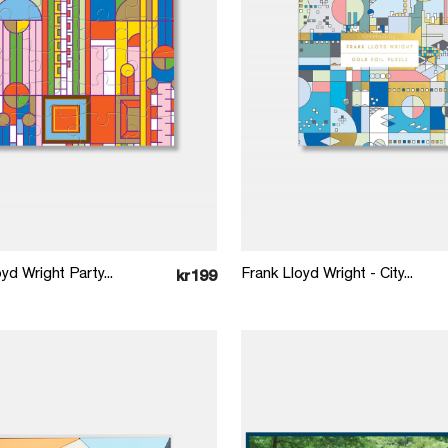
Læg i kurv
Læg i kurv
yd Wright Party...
Frank Lloyd Wright - City...
kr199