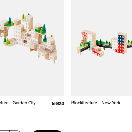
Læg i kurv
Læg i kurv
ture - Garden City...
Blockitecture - New York...
kr820