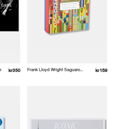
Læg i kurv
e
Frank Lloyd Wright Saguaro...
kr350
kr159