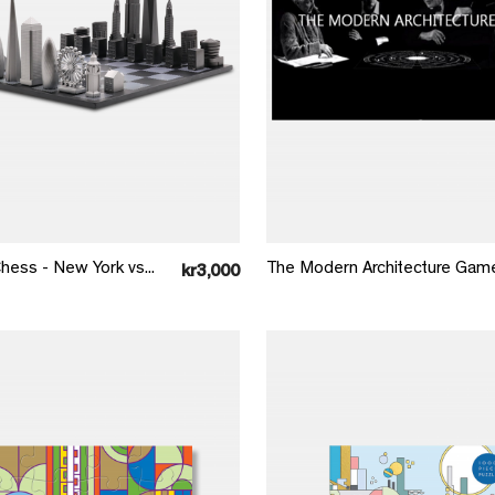
Læg i kurv
Læg i kurv
hess - New York vs...
The Modern Architecture Gam
kr3,000