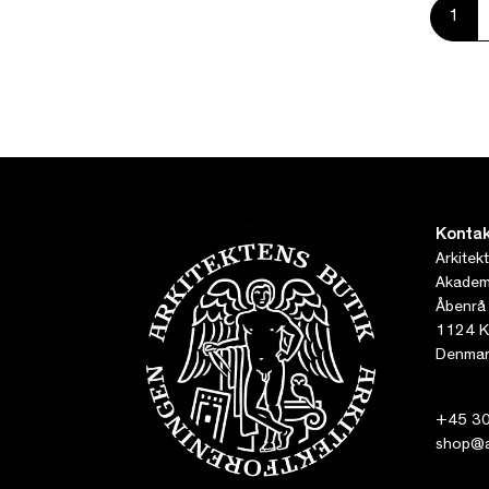
1
Kontak
Arkitek
Akademi
Åbenrå
1124 K
Denmar
+45 30
shop@ar