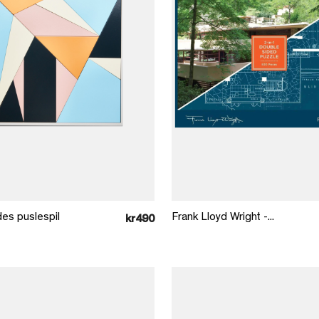
Læg i kurv
Læg i kurv
es puslespil
Frank Lloyd Wright -...
kr490