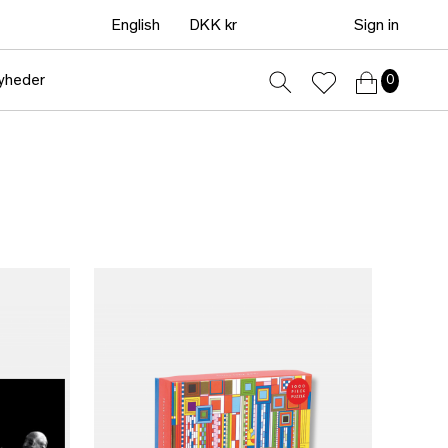
English
DKK kr
Sign in
yheder
0