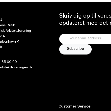
Skriv dig op til vor
t
opdateret med det n
tens Butik
sk Arkitektforening
 34,
øbenhavn K
k
 85 90 00
kitektforeningen.dk
Customer Service