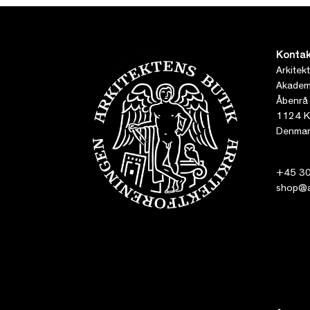
Kontak
Arkitek
Akademi
Åbenrå
1124 K
Denmar
+45 30
shop@ar