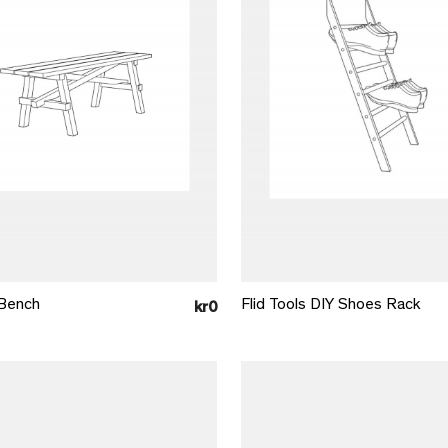
Læg i kurv
Læg i kurv
 Bench
Flid Tools DIY Shoes Rack
kr0