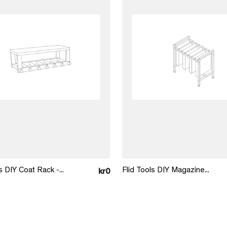
Læg i kurv
Læg i kurv
s DIY Coat Rack -...
Flid Tools DIY Magazine...
kr0