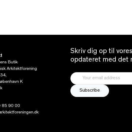
Skriv dig op til vor
t
opdateret med det n
tens Butik
sk Arkitektforening
 34,
øbenhavn K
k
 85 90 00
kitektforeningen.dk