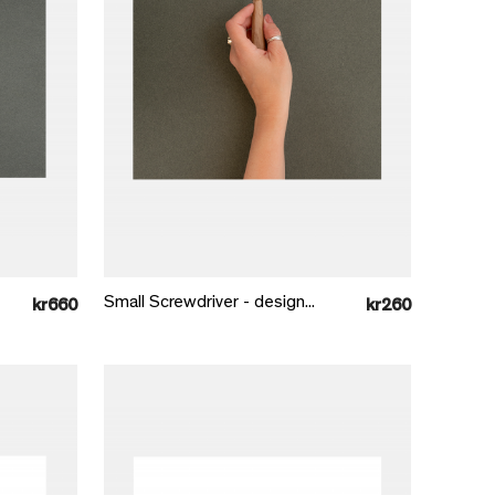
Læg i kurv
Small Screwdriver - design...
kr660
kr260