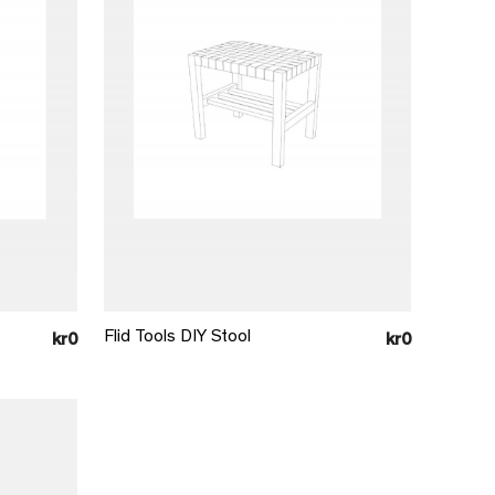
Læg i kurv
Flid Tools DIY Stool
kr0
kr0