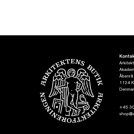
Kontak
Arkitek
Akademi
Åbenrå
1124 K
Denmar
+45 30
shop@ar