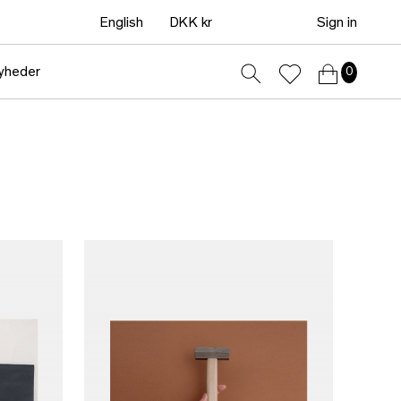
English
DKK kr
Sign in
yheder
0