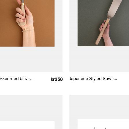
Læg i kurv
Læg i kurv
ker med bits -...
Japanese Styled Saw -...
kr350