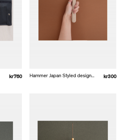
Læg i kurv
Hammer Japan Styled design...
kr760
kr300