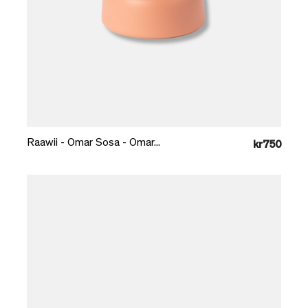
Læg i kurv
Raawii - Omar Sosa - Omar...
kr750