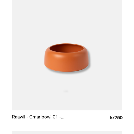
Læg i kurv
Raawii - Omar bowl 01 -...
kr750