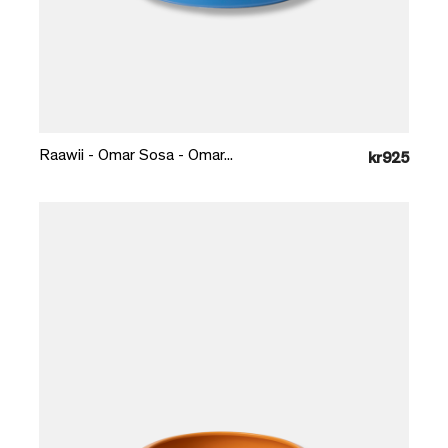
Læg i kurv
Raawii - Omar Sosa - Omar...
kr925