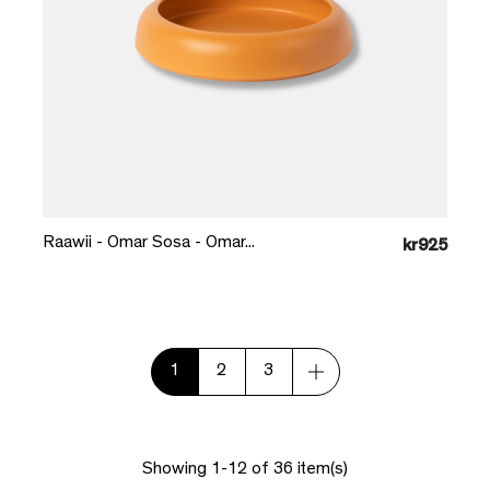
Læg i kurv
Raawii - Omar Sosa - Omar...
kr925
1
2
3
Showing 1-12 of 36 item(s)