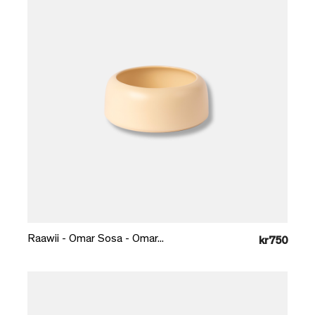
Læg i kurv
Raawii - Omar Sosa - Omar...
kr750