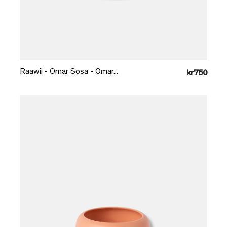
Læg i kurv
Raawii - Omar Sosa - Omar...
kr750