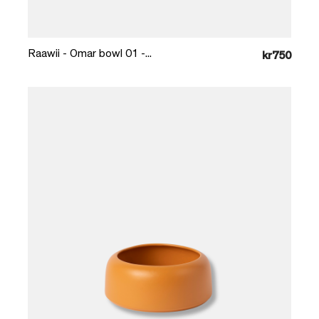
Læg i kurv
Raawii - Omar bowl 01 -...
kr750