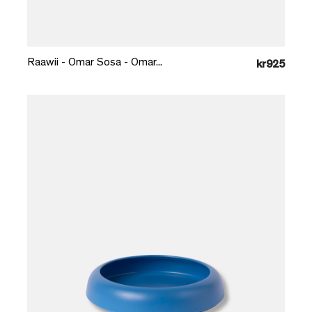
Læg i kurv
Raawii - Omar Sosa - Omar...
kr925