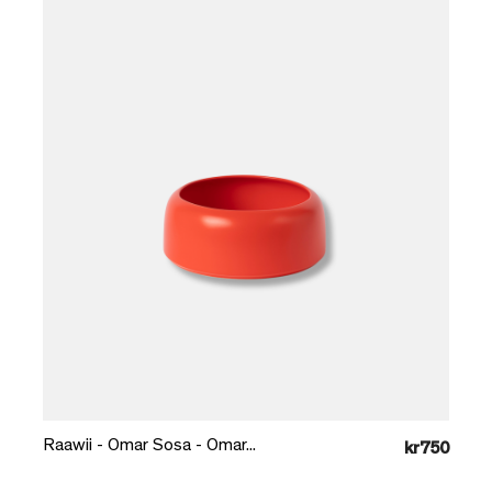
Læg i kurv
Raawii - Omar Sosa - Omar...
kr750