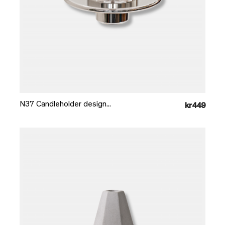
Læg i kurv
N37 Candleholder design...
kr449