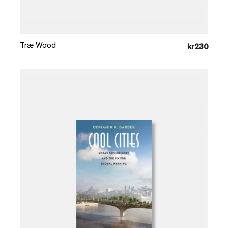
Læg i kurv
Træ Wood
kr230