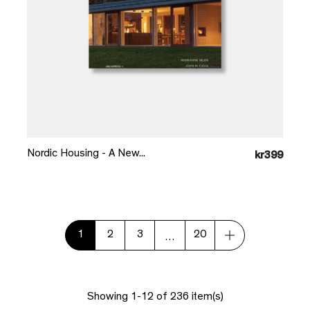
Læg i kurv
Nordic Housing - A New...
kr399
1
2
3
20
…
Showing 1-12 of 236 item(s)