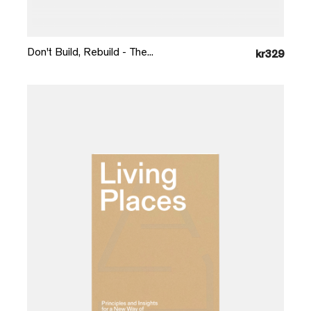
Læg i kurv
Don't Build, Rebuild - The...
kr329