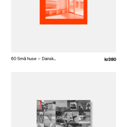
Læg i kurv
60 Små huse – Dansk...
kr380