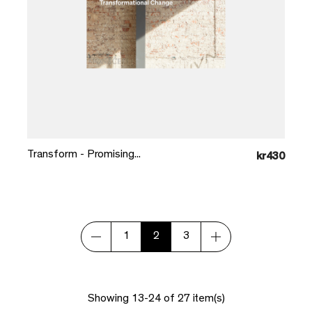
Læg i kurv
Transform - Promising...
kr430
1
2
3
Showing 13-24 of 27 item(s)