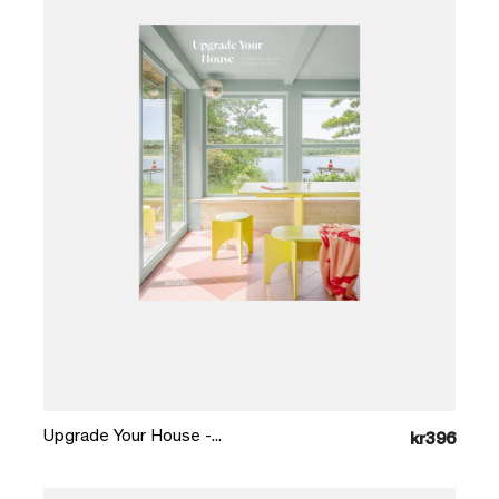
Læg i kurv
Upgrade Your House -...
kr396