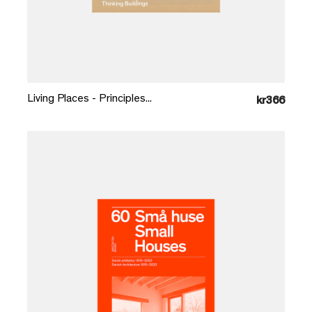
Læg i kurv
Living Places - Principles...
kr366