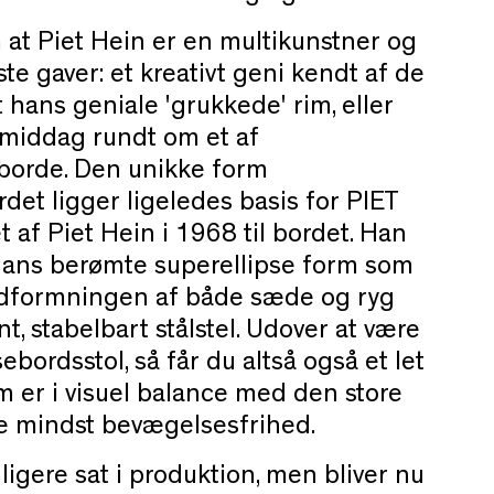
m at Piet Hein er en multikunstner og
te gaver: et kreativt geni kendt af de
 hans geniale 'grukkede' rim, eller
l middag rundt om et af
borde. Den unikke form
det ligger ligeledes basis for PIET
 af Piet Hein i 1968 til bordet. Han
ans berømte superellipse form som
udformningen af både sæde og ryg
nt, stabelbart stålstel. Udover at være
ebordsstol, så får du altså også et let
m er i visuel balance med den store
e mindst bevægelsesfrihed.
dligere sat i produktion, men bliver nu