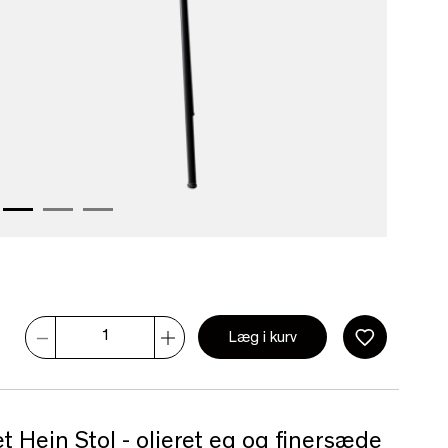
Læg i kurv
et Hein Stol - olieret eg og finersæde