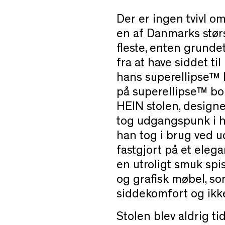
Der er ingen tvivl o
en af Danmarks størs
fleste, enten grundet
fra at have siddet ti
hans superellipse™ 
på superellipse™ bor
HEIN stolen, designet
tog udgangspunk i h
han tog i brug ved 
fastgjort på et elega
en utroligt smuk spis
og grafisk møbel, so
siddekomfort og ikk
Stolen blev aldrig ti