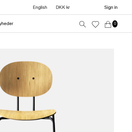
English
DKK kr
Sign in
yheder
0