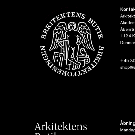
Kontak
Arkitek
Akademi
Åbenrå
1124 K
Denmar
+45 30
shop@ar
Åbning
Mandag 