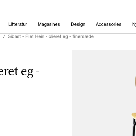
Litteratur
Magasines
Design
Accessories
N
e
Sibast - Piet Hein - olieret eg - finersæde
eret eg -