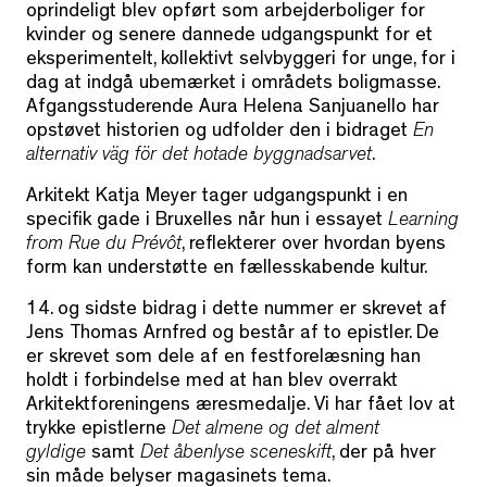
oprindeligt blev opført som arbejderboliger for
kvinder og senere dannede udgangspunkt for et
eksperimentelt, kollektivt selvbyggeri for unge, for i
dag at indgå ubemærket i områdets boligmasse.
Afgangsstuderende Aura Helena Sanjuanello har
opstøvet historien og udfolder den i bidraget
En
alternativ väg för det hotade byggnadsarvet
.
Arkitekt Katja Meyer tager udgangspunkt i en
specifik gade i Bruxelles når hun i essayet
Learning
from Rue du Prévôt
, reflekterer over hvordan byens
form kan understøtte en fællesskabende kultur.
14. og sidste bidrag i dette nummer er skrevet af
Jens Thomas Arnfred og består af to epistler. De
er skrevet som dele af en festforelæsning han
holdt i forbindelse med at han blev overrakt
Arkitektforeningens æresmedalje. Vi har fået lov at
trykke epistlerne
Det almene og det alment
gyldige
samt
Det åbenlyse sceneskift
, der på hver
sin måde belyser magasinets tema.