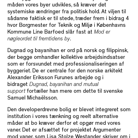
måden vores byer udvikles, så kræver det
systemiske ændringer fra politisk hold. At viljen til
sådanne faktisk er til stede, træder frem i bidrag 4
hvor Borgmester for Teknik og Miljø i Københavns
Kommune Line Barfoed slår fast at
Mod er
nøgleordet til fremtidens by
.
Dugnad og bayanihan er ord på norsk og filippinsk,
der begge omhandler kollektive arbejdsindsatser
som er forsvundet med professionaliseringen af
byggeriet. De er centrale for den norske arkitekt
Alexander Eriksson Furunes arbejde og i
bidraget
Dugnad, bayanihan and mutual
support
fortæller han mere om dette til svenske
Samuel Michaëlsson.
Den developerdrevne bolig er blevet integreret som
institution i vores tænkning og reelt alternative
måder at bo kræver derfor et opgør med vores
vaner. Det er afsættet for projektet Argumenter
mod vaner, som Lisa Stolze Westander skriver om i