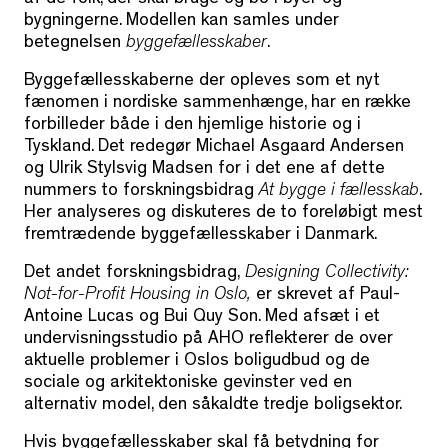
af de folk, der skal bruge og bo i byer og
bygningerne. Modellen kan samles under
betegnelsen
byggefællesskaber
.
Byggefællesskaberne der opleves som et nyt
fænomen i nordiske sammenhænge, har en række
forbilleder både i den hjemlige historie og i
Tyskland. Det redegør Michael Asgaard Andersen
og Ulrik Stylsvig Madsen for i det ene af dette
nummers to forskningsbidrag
At bygge i fællesskab
.
Her analyseres og diskuteres de to foreløbigt mest
fremtrædende byggefællesskaber i Danmark.
Det andet forskningsbidrag,
Designing Collectivity:
Not-for-Profit Housing in Oslo,
er skrevet af Paul-
Antoine Lucas og Bui Quy Son. Med afsæt i et
undervisningsstudio på AHO reflekterer de over
aktuelle problemer i Oslos boligudbud og de
sociale og arkitektoniske gevinster ved en
alternativ model, den såkaldte tredje boligsektor.
Hvis byggefællesskaber skal få betydning for