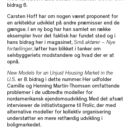
bidrag 6.
Carsten Hoff har om nogen været proponent for
en arkitektur udviklet på andre præmisser end de
gængse. I en ny bog har han samlet en række
eksempler hvor det faktisk har fundet sted og i
hans bidrag her i magasinet,
Små aktører – Nye
fortællinger
, løfter han blikket i tanker om
selvbyggeriets modstandere og hvad der er at
opnå.
New Models for an Unjust Housing Market in the
U.S.
er 8. bidrag i dette nummer. Her udfolder
Camille og Henning Martin-Thomsen omfattende
problemer i de udbredte modeller for
nordamerikansk ejendomsudvikling. Med det afsæt
interviewer de initiativtagerne til Frolic, der med
alternative modeller for kollektiv organisering
understøtter en mere retfærdig udvikling i
boligmarkedet.