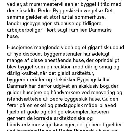
ved er, at murermestervillaen er bygget i tråd med
den såkaldte Bedre Byggeskik-bevægelse. Det
samme gælder et stort antal sommerhuse,
landbrugsbygninger, stuehuse og tidligere
arbejderboliger - kort sagt familien Danmarks
huse.
Husejernes manglende viden og et gigantisk udbud
af nye discount-byggematerialer har ødelagt
mange af disse enestående huse, der oprindeligt
blev bygget som en reaktion mod dårlig smag og
dårlig kvalitet, når det gjaldt arkitektur,
byggematerialer og -teknikker. Bygningskultur
Danmark har derfor udgivet en eksklusiv bog, der
guider husejere og håndværkere ved renovering og
istandsættelse af Bedre Byggeskik-huse. Guiden
fører på en enkel og pædagogisk måde, bl.a.ved
hjælp af gode og dårlige eksempler, læseren
gennem de korrekte arkitektoniske og
håndværksmæssige løsninger, der generelt gælder