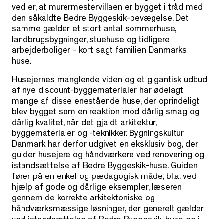
ved er, at murermestervillaen er bygget i tråd med
den såkaldte Bedre Byggeskik-bevægelse. Det
samme gælder et stort antal sommerhuse,
landbrugsbygninger, stuehuse og tidligere
arbejderboliger - kort sagt familien Danmarks
huse.
Husejernes manglende viden og et gigantisk udbud
af nye discount-byggematerialer har ødelagt
mange af disse enestående huse, der oprindeligt
blev bygget som en reaktion mod dårlig smag og
dårlig kvalitet, når det gjaldt arkitektur,
byggematerialer og -teknikker. Bygningskultur
Danmark har derfor udgivet en eksklusiv bog, der
guider husejere og håndværkere ved renovering og
istandsættelse af Bedre Byggeskik-huse. Guiden
fører på en enkel og pædagogisk måde, bl.a. ved
hjælp af gode og dårlige eksempler, læseren
gennem de korrekte arkitektoniske og
håndværksmæssige løsninger, der generelt gælder