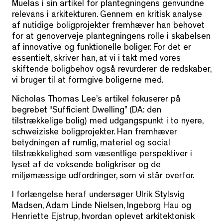
Muelas i sin artikel for plantegningens genvundne
relevans i arkitekturen. Gennem en kritisk analyse
af nutidige boligprojekter fremhæver han behovet
for at genoverveje plantegningens rolle i skabelsen
af innovative og funktionelle boliger. For det er
essentielt, skriver han, at vi i takt med vores
skiftende boligbehov også revurderer de redskaber,
vi bruger til at formgive boligerne med.
Nicholas Thomas Lee’s artikel fokuserer på
begrebet “Sufficient Dwelling” (DA: den
tilstrækkelige bolig) med udgangspunkt i to nyere,
schweiziske boligprojekter. Han fremhæver
betydningen af rumlig, materiel og social
tilstrækkelighed som væsentlige perspektiver i
lyset af de voksende boligkriser og de
miljømæssige udfordringer, som vi står overfor.
I forlængelse heraf undersøger Ulrik Stylsvig
Madsen, Adam Linde Nielsen, Ingeborg Hau og
Henriette Ejstrup, hvordan oplevet arkitektonisk