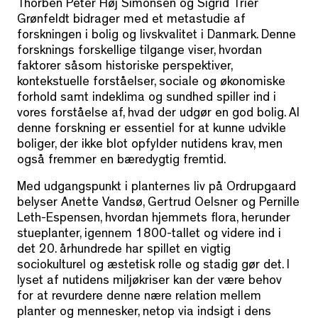
Thorben Peter Høj Simonsen og Sigrid Trier
Grønfeldt bidrager med et metastudie af
forskningen i bolig og livskvalitet i Danmark. Denne
forsknings forskellige tilgange viser, hvordan
faktorer såsom historiske perspektiver,
kontekstuelle forståelser, sociale og økonomiske
forhold samt indeklima og sundhed spiller ind i
vores forståelse af, hvad der udgør en god bolig. Al
denne forskning er essentiel for at kunne udvikle
boliger, der ikke blot opfylder nutidens krav, men
også fremmer en bæredygtig fremtid.
Med udgangspunkt i planternes liv på Ordrupgaard
belyser Anette Vandsø, Gertrud Oelsner og Pernille
Leth-Espensen, hvordan hjemmets flora, herunder
stueplanter, igennem 1800-tallet og videre ind i
det 20. århundrede har spillet en vigtig
sociokulturel og æstetisk rolle og stadig gør det. I
lyset af nutidens miljøkriser kan der være behov
for at revurdere denne nære relation mellem
planter og mennesker, netop via indsigt i dens