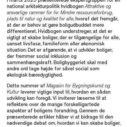
I marts 2025 præsenterede ekspertgruppen for en
national arkitekturpolitik hvidbogen
Attraktive og
ansvarlige rammer for liv: Mindre ressourceforbrug,
plads til natur og kvalitet for alle
, hvoraf det fremgår,
at der er behov at gøre boligudbuddet mere
differentieret. Hvidbogen understreger, at det er
vigtigt at skabe boliger, der er tilgængelige for alle,
uanset livsfase, familieform eller økonomisk
situation. Det er afgørende, at vi udvikler boliger,
der fremmer social inklusion og
sammenhængskraft. Boligbyggeriet skal med
andre ord tage højde for såvel social som
økologisk bæredygtighed.
Dette nummer af
Magasin for Bygningskunst og
Kultur
leverer vigtige input til, hvordan en sådan
udvikling kan foregå. Vi inviterer læserne til at
reflektere over de mange forskelligartede
aspekter af boligens forandring. Gennem de
præsenterede artikler håber vi at bidrage til den
nødvendige debat om, hvordan vi kan skabe boliger,