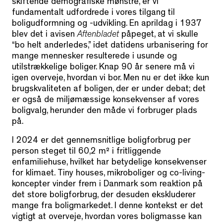
skiftende demografiske mønstre, er vi
fundamentalt udfordrede i vores tilgang til
boligudformning og -udvikling. En aprildag i 1937
blev det i avisen
Aftenbladet
påpeget, at vi skulle
“bo helt anderledes,” idet datidens urbanisering for
mange mennesker resulterede i usunde og
utilstrækkelige boliger. Knap 90 år senere må vi
igen overveje, hvordan vi bor. Men nu er det ikke kun
brugskvaliteten af boligen, der er under debat; det
er også de miljømæssige konsekvenser af vores
boligvalg, herunder den måde vi forbruger plads
på.
I 2024 er det gennemsnitlige boligforbrug per
person steget til 60,2 m² i fritliggende
enfamiliehuse, hvilket har betydelige konsekvenser
for klimaet. Tiny houses, mikroboliger og co-living-
koncepter vinder frem i Danmark som reaktion på
det store boligforbrug, der desuden ekskluderer
mange fra boligmarkedet. I denne kontekst er det
vigtigt at overveje, hvordan vores boligmasse kan