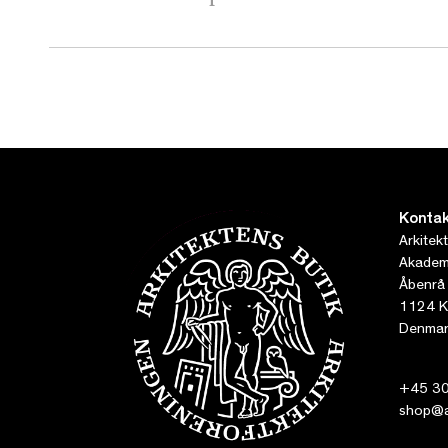
Kontak
Arkitek
Akademi
Åbenrå
1124 K
Denmar
+45 30
shop@ar