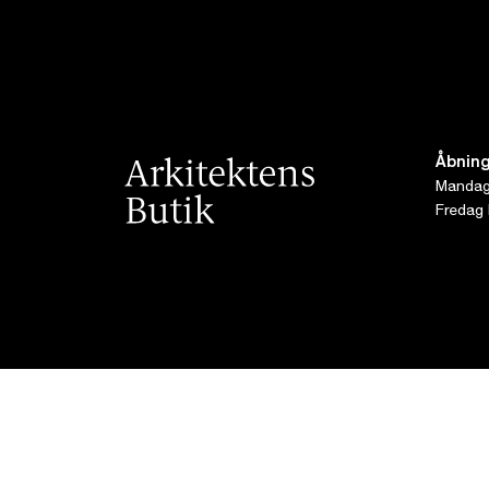
Åbning
Mandag 
Fredag 