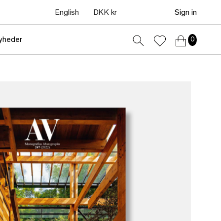
English
DKK kr
Sign in
yheder
0