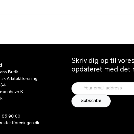
Skriv dig op til vor
t
opdateret med det n
tens Butik
sk Arkitektforening
 34,
øbenhavn K
k
 85 90 00
kitektforeningen.dk