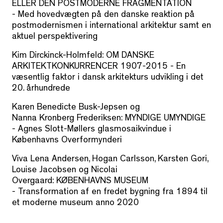
ELLER DEN POSTMODERNE FRAGMENTATION
-
Med hovedvægten på den danske reaktion på
postmodernismen i international arkitektur samt en
aktuel perspektivering
Kim
Dirckinck
-Holmfeld:
OM DANSKE
ARKITEKTKONKURRENCER 1907-2015 -
En
væsentlig faktor i dansk arkitekturs udvikling i det
20. århundrede
Karen Benedicte Busk-Jepsen og
Nanna
Kronberg
Frederiksen:
MYNDIGE UMYNDIGE
-
Agnes Slott-Møllers glasmosaikvindue i
Københavns Overformynderi
Viva Lena Andersen, Hogan Carlsson, Karsten
Gori
,
Louise Jacobsen og Nicolai
Overgaard:
KØBENHAVNS MUSEUM
-
Transformation af en fredet bygning fra 1894 til
et moderne museum anno 2020