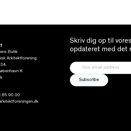
Skriv dig op til vor
t
opdateret med det n
tens Butik
sk Arkitektforening
 34,
øbenhavn K
k
 85 90 00
kitektforeningen.dk