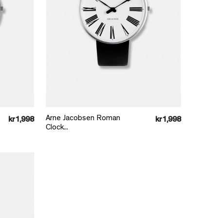
Læg i kurv
Arne Jacobsen Roman
kr1,998
kr1,998
Clock...