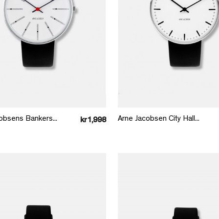
Læg i kurv
Læg i kurv
obsens Bankers...
Arne Jacobsen City Hall...
kr1,998