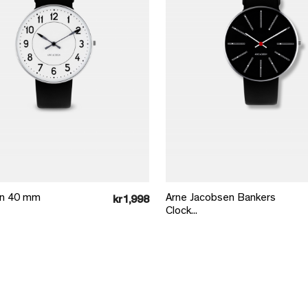
Læg i kurv
Læg i kurv
on 40 mm
Arne Jacobsen Bankers
kr1,998
Clock...