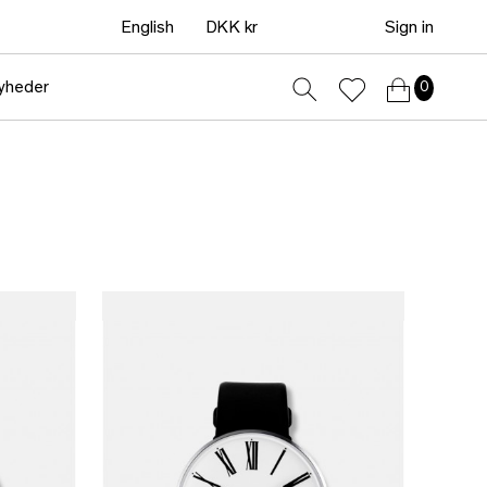
English
DKK kr
Sign in
yheder
0