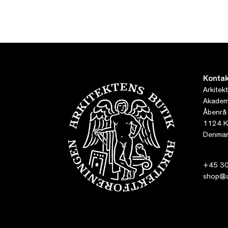
Kontak
Arkitek
Akademi
Åbenrå
1124 K
Denmar
+45 30
shop@ar