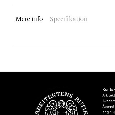
Mere info
Specifikation
Kontak
Arkitek
Akademi
Åbenrå
1124 K