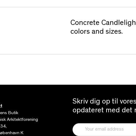
Concrete Candlelight 
colors and sizes.
Skriv dig op til vor
t
opdateret med det n
tens Butik
sk Arkitektforening
 34,
øbenhavn K