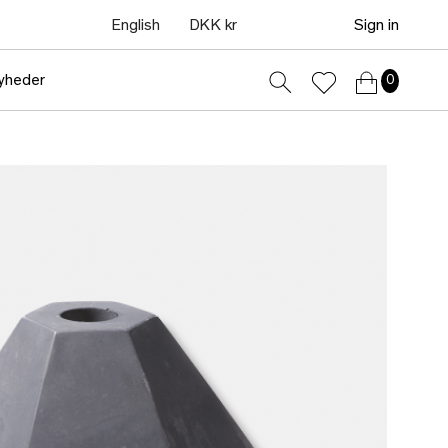
English
DKK kr
Sign in
yheder
0