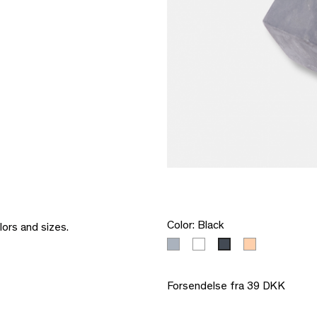
Color: Black
lors and sizes.
Gray
White
Coral
Black
Forsendelse fra 39 DKK