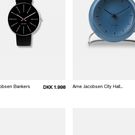
Læg i kurv
Læg i kurv
cobsen Bankers
Arne Jacobsen City Hall...
DKK 1.998