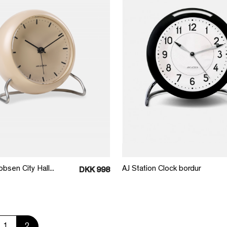
Læg i kurv
Læg i kurv
bsen City Hall...
AJ Station Clock bordur
DKK 998
1
2