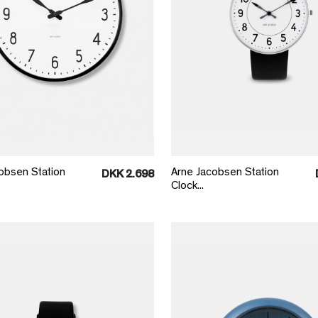
Læg i kurv
Læg i kurv
obsen Station
Arne Jacobsen Station
DKK 2.698
Clock...