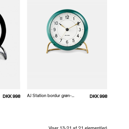
Læg i kurv
AJ Station bordur grøn-...
DKK 998
DKK 998
Viser 13-21 af 21 element(er)