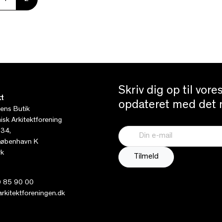
Skriv dig op til vor
t
opdateret med det n
tens Butik
sk Arkitektforening
 34,
øbenhavn K
k
 85 90 00
kitektforeningen.dk