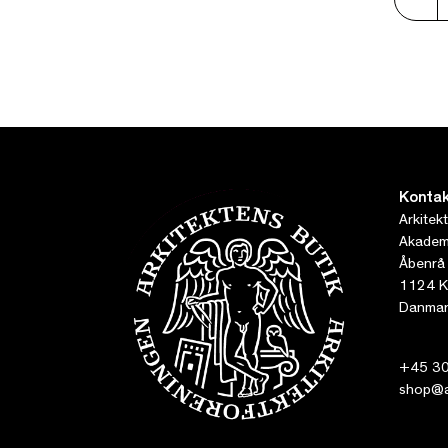
Kontak
Arkitek
Akademi
Åbenrå
1124 K
Danmar
+45 30
shop@ar