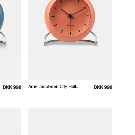
Læg i kurv
Arne Jacobsen City Hall...
DKK 998
DKK 998