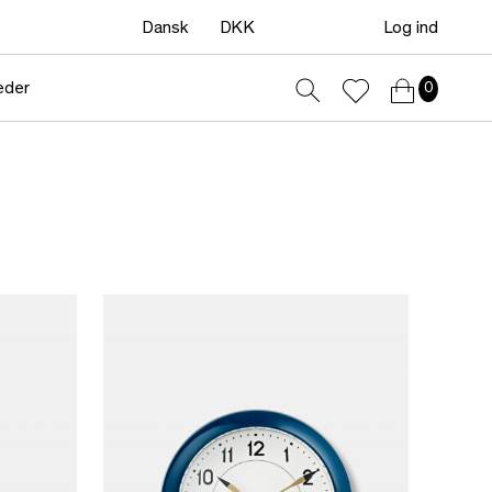
Dansk
DKK
Log ind
eder
0