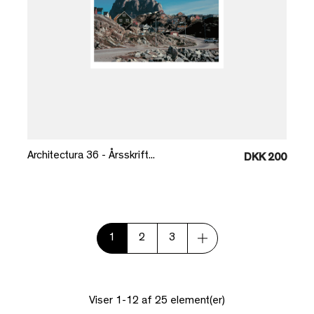
Læg i kurv
Architectura 36 - Årsskrift...
DKK 200
1
2
3
Viser 1-12 af 25 element(er)