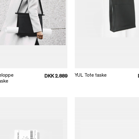
Læg i kurv
Læg i kurv
eloppe
YUL Tote taske
DKK 2.889
aske