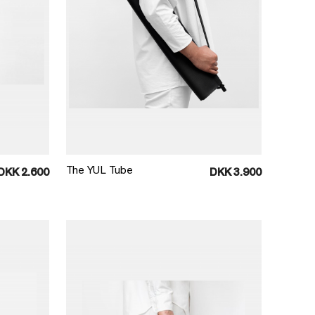
Læg i kurv
The YUL Tube
DKK 2.600
DKK 3.900