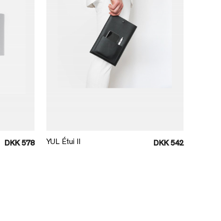
Læg i kurv
YUL Étui II
DKK 578
DKK 542