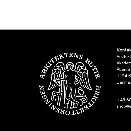
Kontak
Arkitek
Akademi
Åbenrå
1124 K
Danmar
+45 30
shop@ar