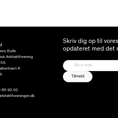
Skriv dig op til vor
t
opdateret med det n
tens Butik
sk Arkitektforening
 34,
øbenhavn K
k
 85 90 00
kitektforeningen.dk