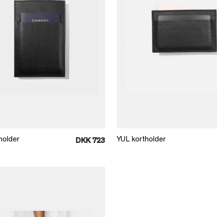
Læg i kurv
Læg i kurv
holder
YUL kortholder
DKK 723