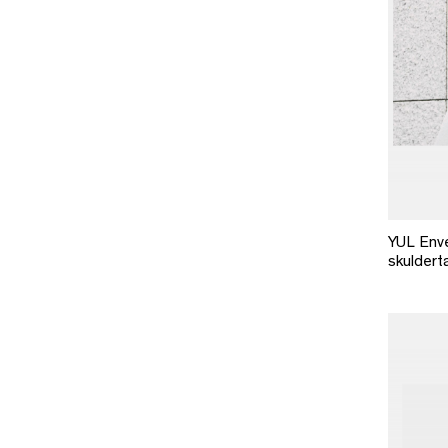
YUL Env
skuldert