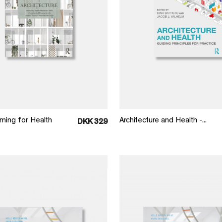
Læg i kurv
Læg i kurv
ing for Health
Architecture and Health -...
DKK 329