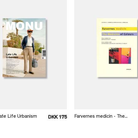
Læg i kurv
Læg i kurv
te Life Urbanism
Farvernes medicin - The...
DKK 175