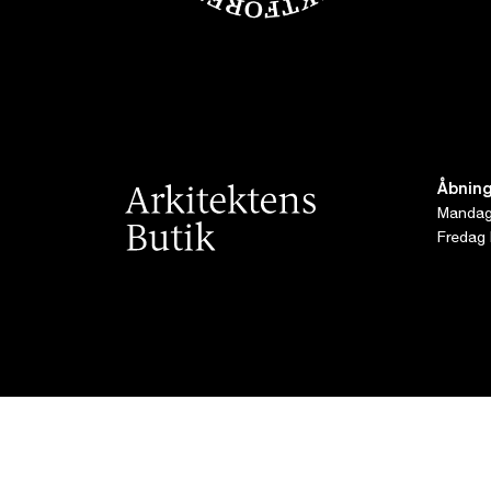
Åbning
Mandag 
Fredag 