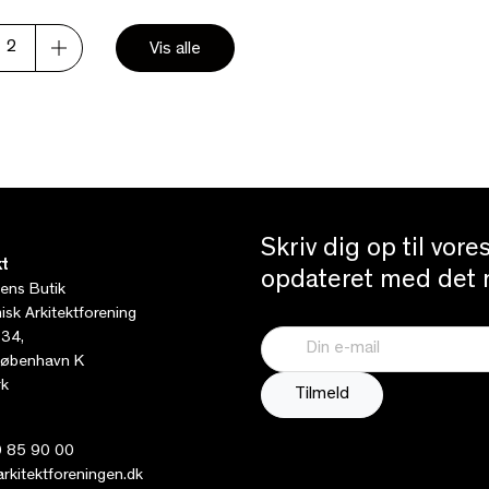
2
Vis alle
Skriv dig op til vor
t
opdateret med det n
tens Butik
sk Arkitektforening
 34,
øbenhavn K
k
 85 90 00
kitektforeningen.dk