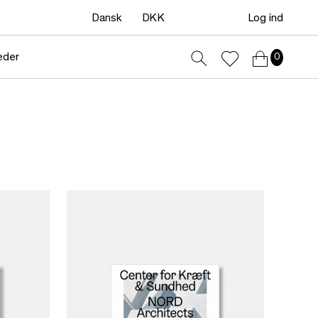
Dansk
DKK
Log ind
eder
0