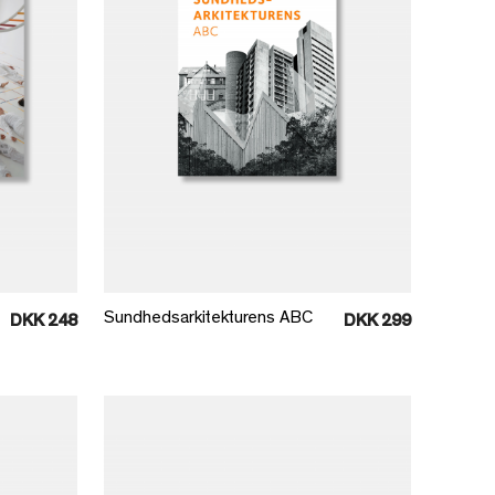
Læg i kurv
Sundhedsarkitekturens ABC
DKK 248
DKK 299