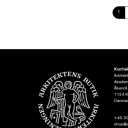
1
Kontak
Arkitek
Akademi
Åbenrå
1124 K
Danmar
+45 30
shop@ar