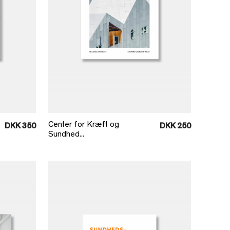
Læg i kurv
Center for Kræft og
DKK 350
DKK 250
Sundhed...