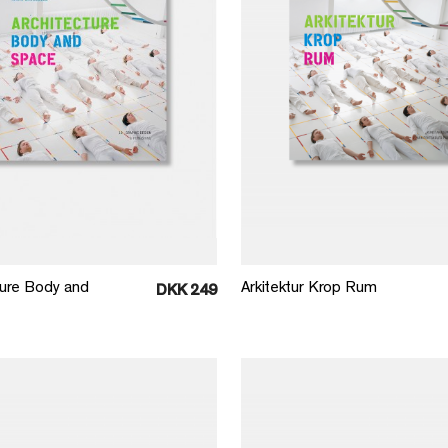
Læg i kurv
Læg i kurv
ture Body and
Arkitektur Krop Rum
DKK 249