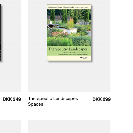
Læg i kurv
Therapeutic Landscapes
DKK 349
DKK 699
Spaces