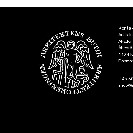
Kontak
Arkitek
Akademi
Åbenrå
1124 K
Danmar
+45 30
shop@ar