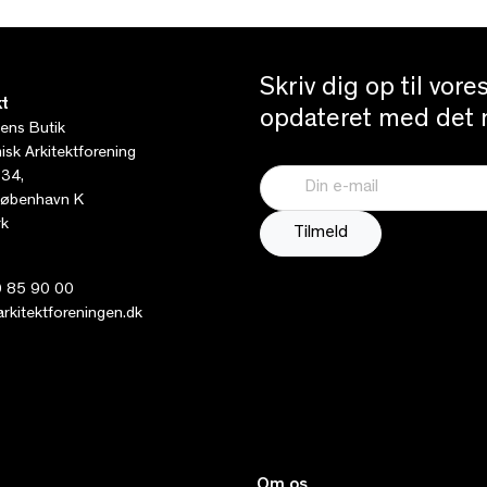
Skriv dig op til vor
t
opdateret med det n
tens Butik
sk Arkitektforening
 34,
øbenhavn K
k
 85 90 00
kitektforeningen.dk
Om os