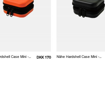
Læg i kurv
Læg i kurv
shell Case Mini -...
Nähe Hardshell Case Mini -...
DKK 170