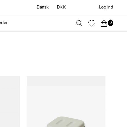
Dansk
DKK
Log ind
eder
0