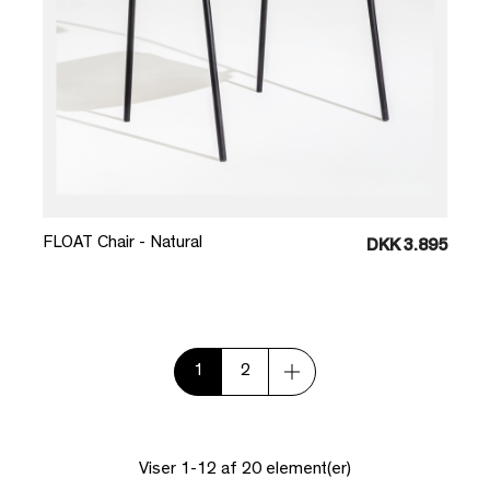
Læg i kurv
FLOAT Chair - Natural
DKK 3.895
1
2
Viser 1-12 af 20 element(er)