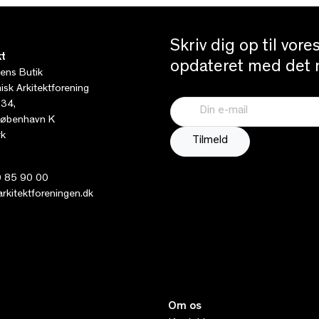
Skriv dig op til vor
t
opdateret med det n
tens Butik
sk Arkitektforening
 34,
øbenhavn K
k
 85 90 00
kitektforeningen.dk
Om os