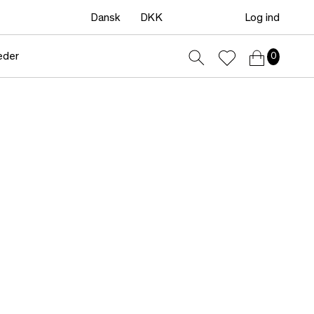
Dansk
DKK
Log ind
eder
0