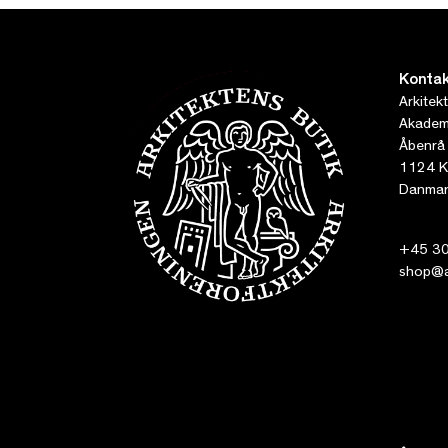
Kontak
Arkitek
Akademi
Åbenrå
1124 K
Danmar
+45 30
shop@ar