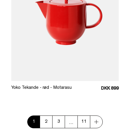
Læg i kurv
Yoko Tekande - rød - Motarasu
DKK 899
1
2
3
11
…