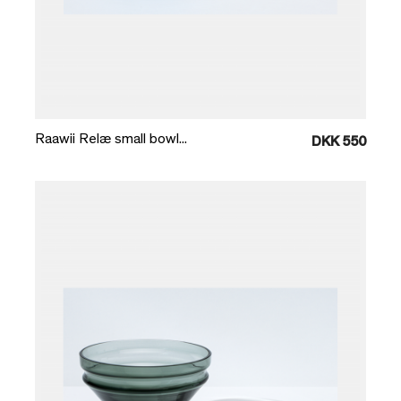
Læg i kurv
Raawii Relæ small bowl...
DKK 550