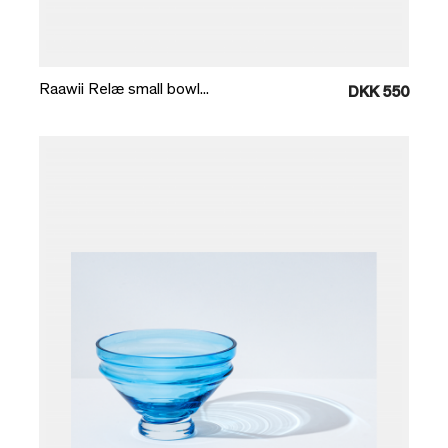
Læg i kurv
Raawii Relæ small bowl...
DKK 550