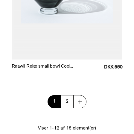
Læg i kurv
Raawii Relæ small bowl Cool...
DKK 550
1
2
Viser 1-12 af 16 element(er)