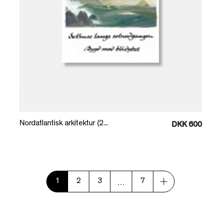
Læg i kurv
Nordatlantisk arkitektur (2...
DKK 600
1
2
3
7
…