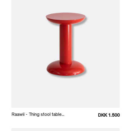
Læg i kurv
Raawii - Thing stool table...
DKK 1.500