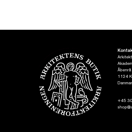
Kontak
Arkitek
Akademi
Åbenrå
1124 K
Danmar
+45 30
shop@ar