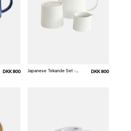
Læg i kurv
Japanese Tekande Set -...
DKK 800
DKK 800