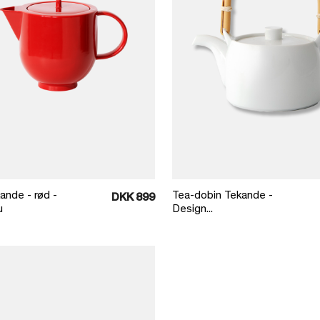
Læg i kurv
Læg i kurv
ande - rød -
Tea-dobin Tekande -
DKK 899
u
Design...