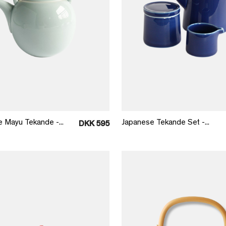
Læg i kurv
Læg i kurv
 Mayu Tekande -...
Japanese Tekande Set -...
DKK 595