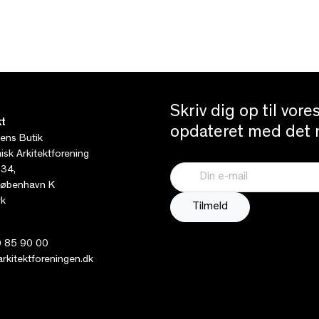
Skriv dig op til vor
t
opdateret med det n
tens Butik
sk Arkitektforening
 34,
øbenhavn K
k
 85 90 00
kitektforeningen.dk