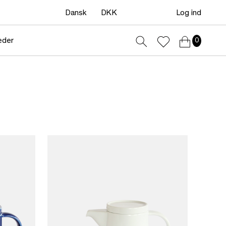
Dansk
DKK
Log ind
eder
0