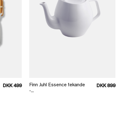
Læg i kurv
Finn Juhl Essence tekande
DKK 499
DKK 899
-...