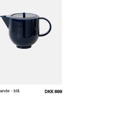
Læg i kurv
ande - blå
DKK 899