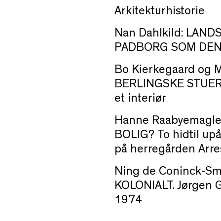
Arkitekturhistorie
Nan Dahlkild: LAND
PADBORG SOM DEN 
Bo Kierkegaard og M
BERLINGSKE STUER 
et interiør
Hanne Raabyemagle
BOLIG? To hidtil upå
på herregården Arre
Ning de Coninck-S
KOLONIALT. Jørgen 
1974