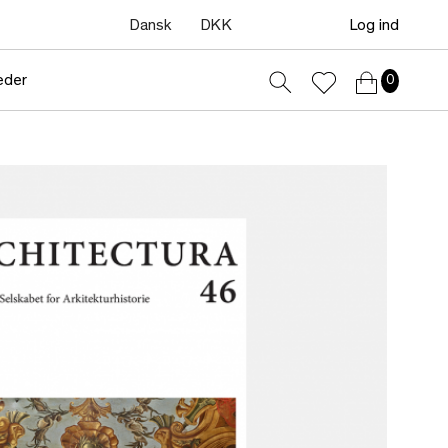
Dansk
DKK
Log ind
eder
0