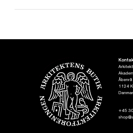
Kontak
Arkitek
Akademi
Åbenrå
1124 K
Danmar
+45 30
shop@ar