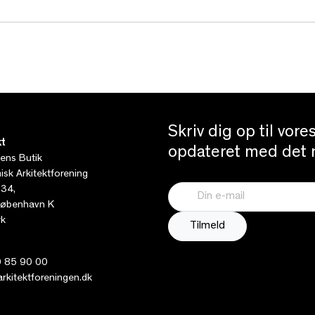
Skriv dig op til vor
t
opdateret med det n
tens Butik
sk Arkitektforening
 34,
øbenhavn K
k
 85 90 00
kitektforeningen.dk