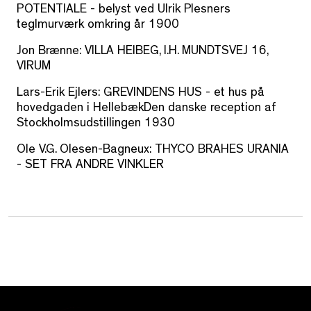
POTENTIALE
- belyst ved Ulrik Plesners
teglmurværk omkring år 1900
Jon
Brænne
:
VILLA HEIBEG, I.H. MUNDTSVEJ 16,
VIRUM
Lars-Erik Ejlers:
GREVINDENS HUS
- et hus på
hovedgaden i
HellebækDen
danske reception af
Stockholmsudstillingen
1930
Ole V.G. Olesen-
Bagneux
:
THYCO BRAHES URANIA
- SET FRA ANDRE VINKLER