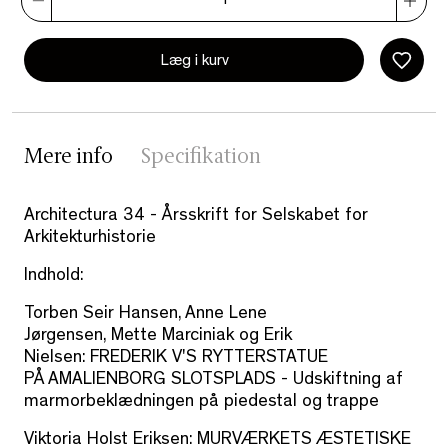
Læg i kurv
Mere info
Specifikation
Architectura 34 - Årsskrift for Selskabet for
Arkitekturhistorie
Indhold:
Torben Seir Hansen, Anne Lene
Jørgensen,
Me
tte
Mar
c
iniak
og Erik
Nielsen:
FREDERIK V'S RYTTERSTATUE
PÅ AMALIENBORG SLOTSPLADS -
Udskiftning af
marmorbeklædningen på piedestal og trappe
Viktoria Holst Eriksen:
MURVÆRKETS ÆSTETISKE