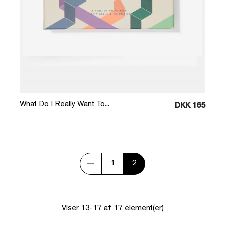
Læg i kurv
What Do I Really Want To...
DKK 165
1
2
Viser 13-17 af 17 element(er)