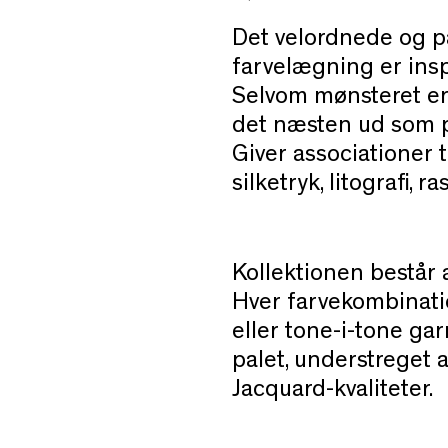
Det velordnede og 
farvelægning er inspi
Selvom mønsteret er 
det næsten ud som p
Giver associationer t
silketryk, litografi, r
Kollektionen består af
Hver farvekombinatio
eller tone-i-tone ga
palet, understreget
Jacquard-kvaliteter.