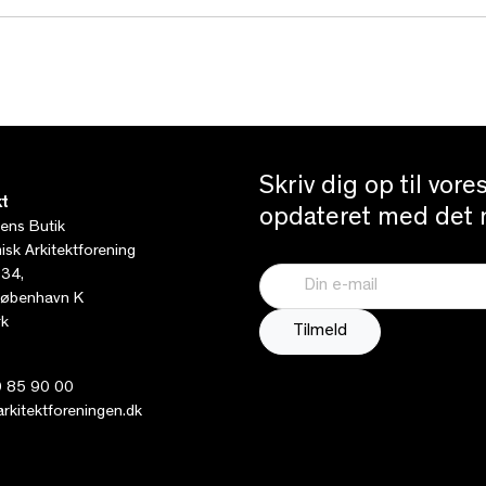
Skriv dig op til vor
t
opdateret med det n
tens Butik
sk Arkitektforening
 34,
øbenhavn K
k
 85 90 00
kitektforeningen.dk