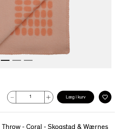
Læg i kurv
 Throw - Coral - Skogstad & Wærnes