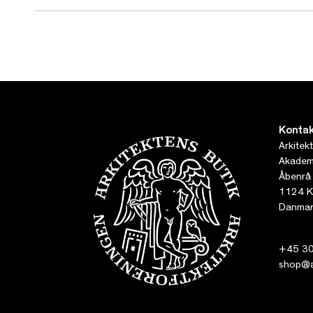
Kontak
Arkitek
Akademi
Åbenrå
1124 K
Danmar
+45 30
shop@ar