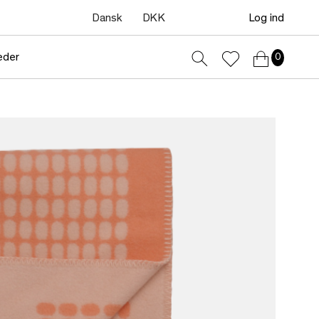
Dansk
DKK
Log ind
eder
0