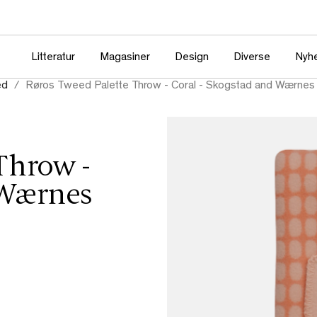
Litteratur
Magasiner
Design
Diverse
Nyh
ed
Røros Tweed Palette Throw - Coral - Skogstad and Wærnes
Throw -
 Wærnes