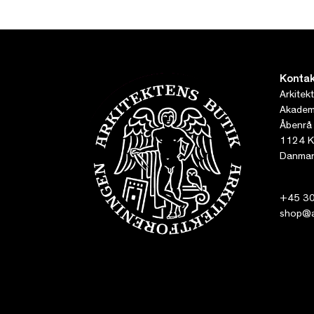
Kontak
Arkitek
Akademi
Åbenrå
1124 K
Danmar
+45 30
shop@ar