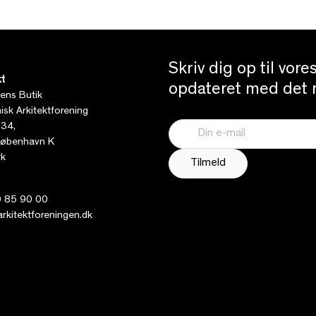
Skriv dig op til vor
t
opdateret med det n
tens Butik
sk Arkitektforening
 34,
øbenhavn K
k
 85 90 00
kitektforeningen.dk