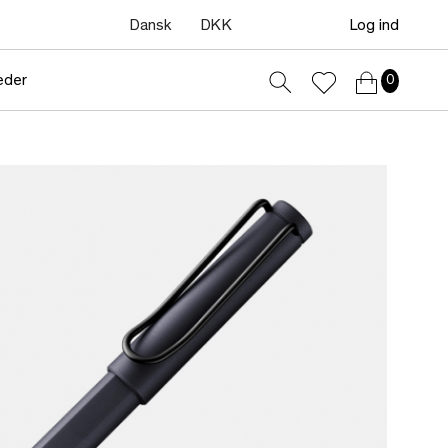
Dansk
DKK
Log ind
eder
0