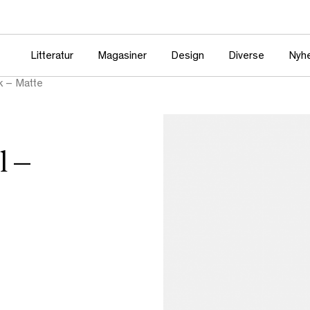
Litteratur
Magasiner
Design
Diverse
Nyh
ck – Matte
l –