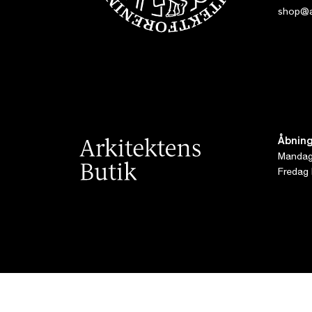
shop@ar
Åbning
Mandag 
Fredag 