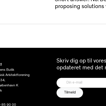
Short answer: No. Do
proposing solutions
Skriv dig op til vor
t
opdateret med det n
tens Butik
sk Arkitektforening
 34,
øbenhavn K
k
 85 90 00