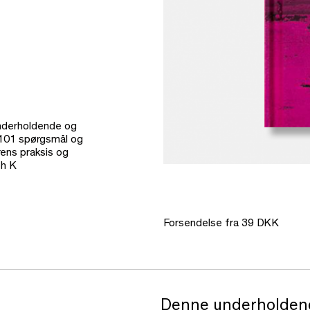
nderholdende og
 101 spørgsmål og
rens praksis og
bh K
Forsendelse fra 39 DKK
Denne underholdend