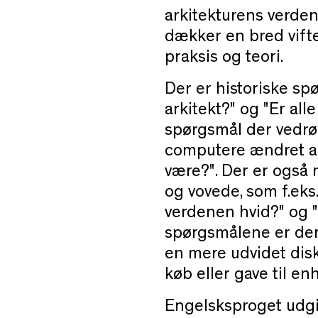
arkitekturens verde
dækker en bred vift
praksis og teori.
Der er historiske sp
arkitekt?"
og "Er alle
spørgsmål der vedrøre
computere ændret ar
være?". Der er også
og vovede, som f.eks.
verdenen hvid?" og "
spørgsmålene er der 
en mere udvidet dis
køb eller gave til enh
Engelsksproget udgi