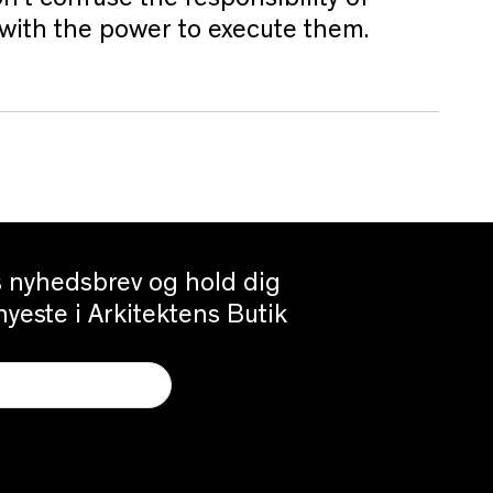
n't confuse the responsibility of
 with the power to execute them.
es nyhedsbrev og hold dig
yeste i Arkitektens Butik