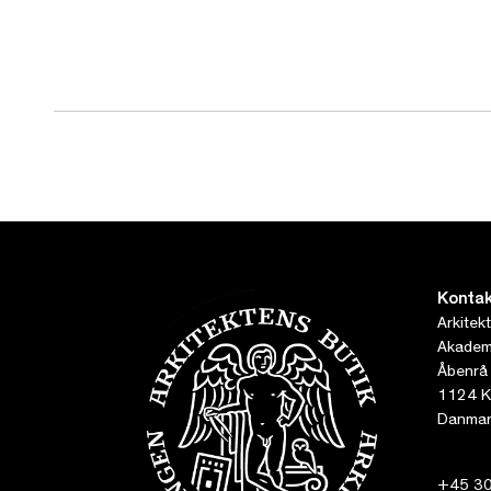
Kontak
Arkitek
Akademi
Åbenrå
1124 K
Danmar
+45 30