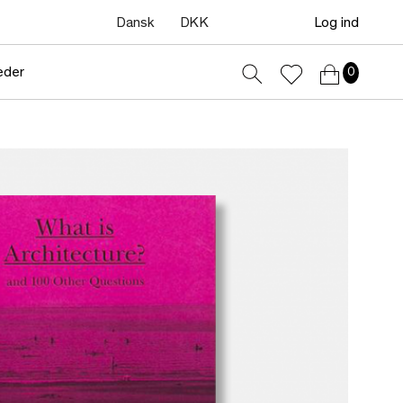
Dansk
DKK
Log ind
eder
0