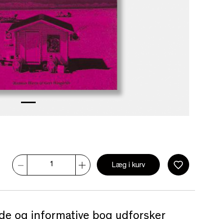
Læg i kurv
e og informative bog udforsker