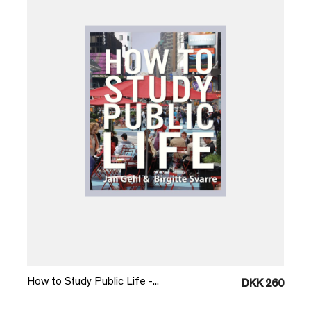
Læg i kurv
How to Study Public Life -...
DKK 260