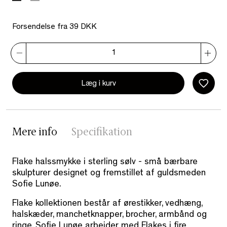
sølv
Forsendelse fra 39 DKK
Læg i kurv
Mere info
Specifikation
Flake halssmykke i sterling sølv - små bærbare
skulpturer designet og fremstillet af guldsmeden
Sofie Lunøe.
Flake kollektionen består af ørestikker, vedhæng,
halskæder, manchetknapper, brocher, armbånd og
ringe. Sofie Lunøe arbejder med Flakes i fire