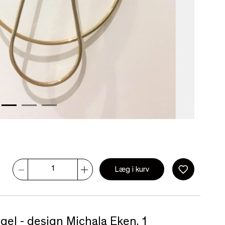
Læg i kurv
gel - design Michala Eken. 1