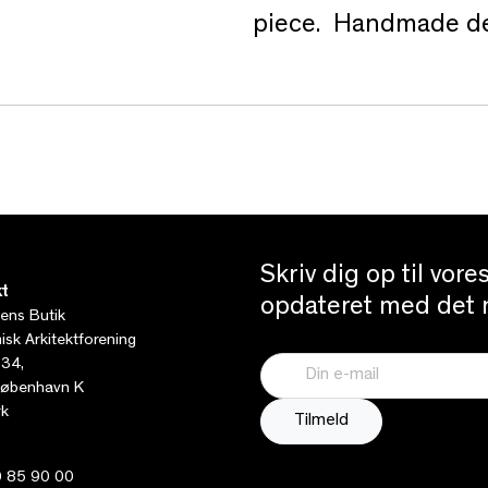
piece. Handmade dec
Skriv dig op til vor
t
opdateret med det n
tens Butik
sk Arkitektforening
 34,
øbenhavn K
k
 85 90 00