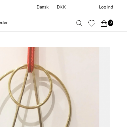
Dansk
DKK
Log ind
eder
0