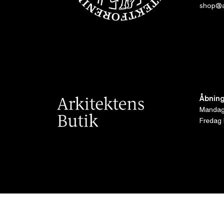
shop@ar
Åbning
Mandag 
Fredag 