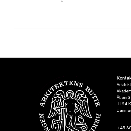
Kontak
Arkitek
Akademi
Åbenrå
1124 K
Danmar
+45 30