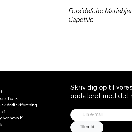
Forsidefoto: Mariebjer
Capetillo
Skriv dig op til vor
t
opdateret med det n
tens Butik
sk Arkitektforening
 34,
øbenhavn K
k