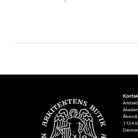
Kontak
Arkitek
Akademi
Åbenrå
1124 K
Danmar