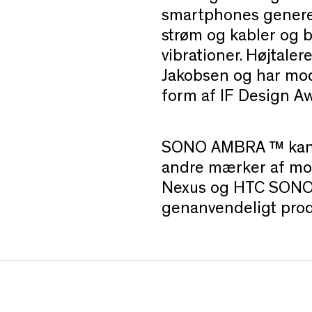
smartphones generel
strøm og kabler og b
vibrationer. Højtale
Jakobsen og har mod
form af IF Design Aw
SONO AMBRA ™ kan a
andre mærker af mobi
Nexus og HTC SONO
genanvendeligt prod