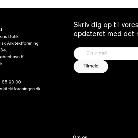
Skriv dig op til vor
t
opdateret med det n
tens Butik
sk Arkitektforening
 34,
øbenhavn K
k
 85 90 00
kitektforeningen.dk