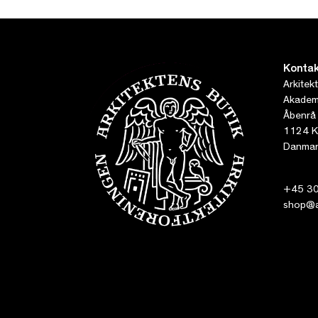
Kontak
Arkitek
Akademi
Åbenrå
1124 K
Danmar
+45 30
shop@ar