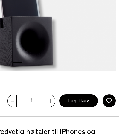
Læg i kurv
edygtig højtaler til iPhones og