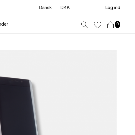
Dansk
DKK
Log ind
eder
0