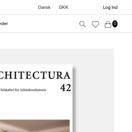
Dansk
DKK
Log ind
eder
0