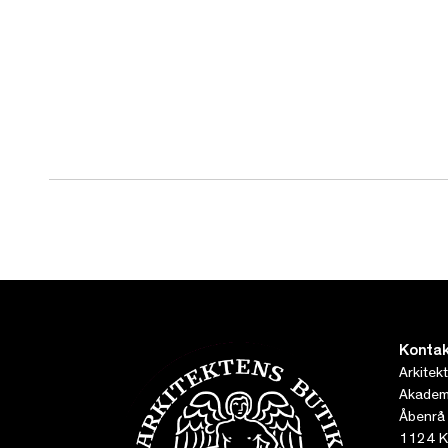
Kontak
Arkitek
Akademi
Åbenrå
1124 K