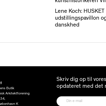
kunsthistorikeren Vi
Lene Koch:
HUSKET 
udstillingspavill
on
og
danskhed
Skriv dig op til vor
t
opdateret med det n
tens Butik
sk Arkitektforening
 34,
øbenhavn K