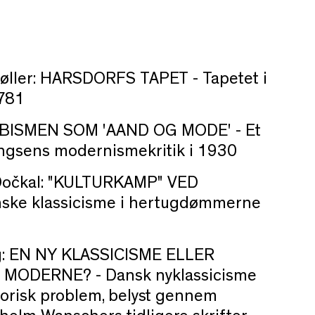
øller:
HARSDORFS TAPET -
Tapetet i
1781
BISMEN SOM 'AAND OG MODE' -
Et
ngsens modernismekritik i 1930
očkal
:
"KULTURKAMP" VED
ske klassicisme i hertugdømmerne
g:
EN NY KLASSICISME ELLER
T MODERNE? -
Dansk nyklassicisme
torisk problem, belyst gennem